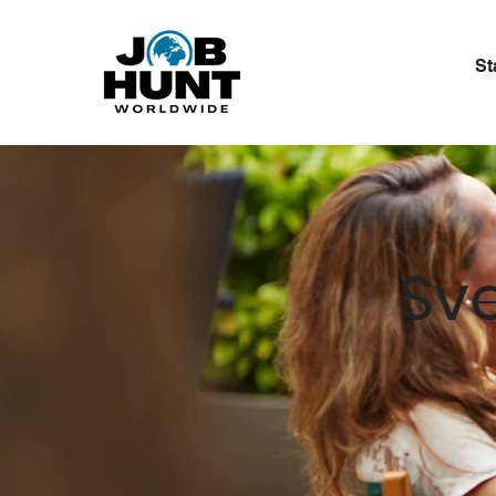
St
Sv