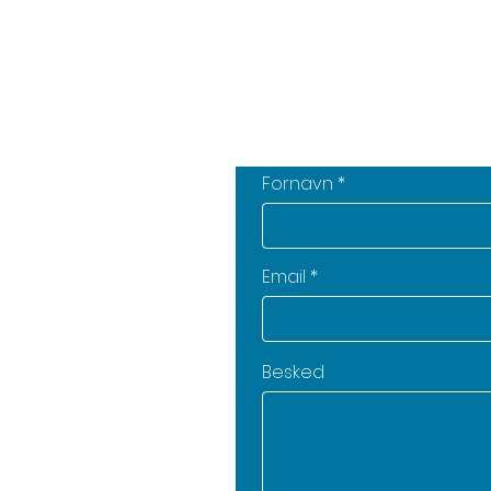
Fornavn
Email
Besked