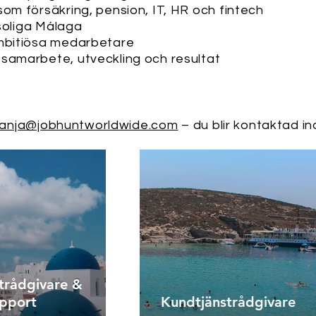
som försäkring, pension, IT, HR och fintech
 soliga Málaga
ambitiösa medarbetare
 samarbete, utveckling och resultat
anja@jobhuntworldwide.com
– du blir kontaktad i
trådgivare &
upport
Kundtjänstrådgivare