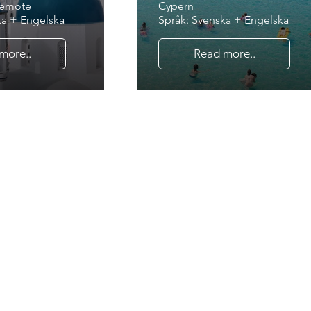
Remote
Cypern
ka + Engelska
Språk: Svenska + Engelska
more..
Read more..
 os, hvis du ønsker
m et af vores ledi
lde nedenstående formular og vi 
ndenfor 24 timer, eller du kan boo