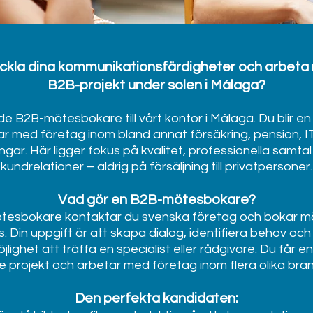
eckla dina kommunikationsfärdigheter och arbeta
B2B-projekt under solen i Málaga?
e B2B-mötesbokare till vårt kontor i Málaga. Du blir e
r med företag inom bland annat försäkring, pension, I
ngar. Här ligger fokus på kvalitet, professionella samtal
kundrelationer – aldrig på försäljning till privatpersoner.
Vad gör en B2B-mötesbokare?
esbokare kontaktar du svenska företag och bokar mö
Din uppgift är att skapa dialog, identifiera behov och 
lighet att träffa en specialist eller rådgivare. Du får e
arje projekt och arbetar med företag inom flera olika bra
Den perfekta kandidaten: