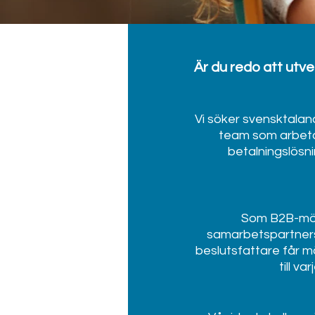
Är du redo att utv
Vi söker svensktaland
team som arbeta
betalningslösni
Som B2B-möt
samarbetspartners. 
beslutsfattare får möj
till v