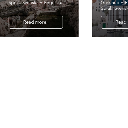
Språk: Svenska + Engelska
Grekland + 
Språk: Svens
Read more..
Read 
Kontakt
mere o
Du kan udfy
i