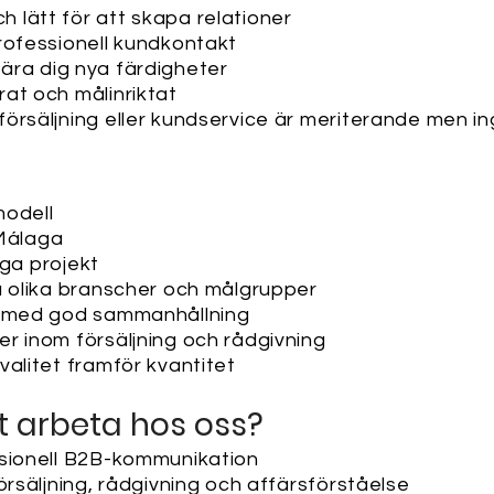
lätt för att skapa relationer
rofessionell kundkontakt
t lära dig nya färdigheter
at och målinriktat
örsäljning eller kundservice är meriterande men in
modell
 Málaga
iga projekt
a olika branscher och målgrupper
m med god sammanhållning
r inom försäljning och rådgivning
valitet framför kvantitet
tt arbeta hos oss?
ssionell B2B-kommunikation
örsäljning, rådgivning och affärsförståelse