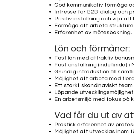
God kommunikativ förmåga och 
Intresse för B2B-dialog och p
Positiv inställning och vilja at
Förmåga att arbeta strukturer
Erfarenhet av mötesbokning, f
Lön och förmåner:
Fast lön med attraktiv bonus
Fast anställning (indefinido) i
Grundlig introduktion till samtl
Möjlighet att arbeta med fler
Ett starkt skandinaviskt tea
Löpande utvecklingsmöjlighete
En arbetsmiljö med fokus på k
Vad får du ut av a
Praktisk erfarenhet av profe
Möjlighet att utvecklas inom f