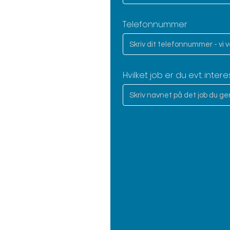
Telefonnummer
Hvilket job er du evt. intere