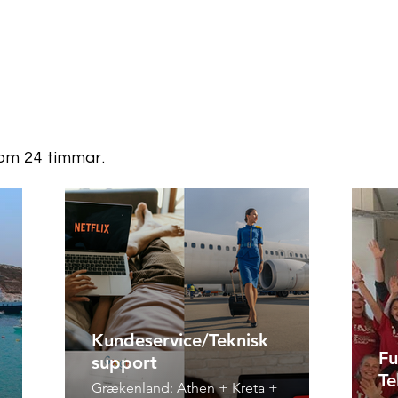
nom 24 timmar.
Kundeservice/Teknisk
Fu
support
Te
Grækenland: Athen + Kreta +