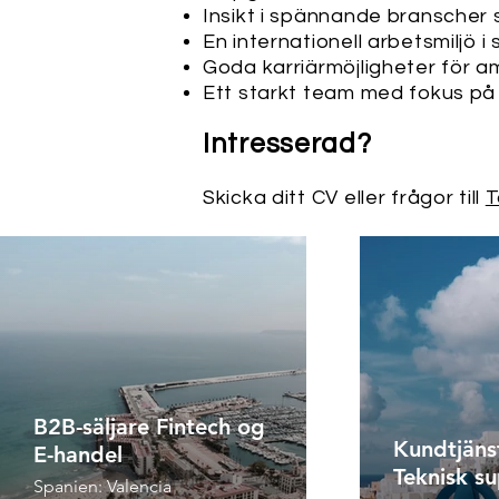
Insikt i spännande branscher 
En internationell arbetsmiljö i
Goda karriärmöjligheter för 
Ett starkt team med fokus på
​Intresserad?
Skicka ditt CV eller frågor till
T
B2B-säljare Fintech og
Kundtjäns
E-handel
Teknisk s
Spanien: Valencia