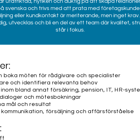
 är utåtriktad, nyfiken och duktig på att skapa relation
 på svenska och trivs med att prata med företagskunder
jning eller kundkontakt är meriterande, men inget krav. 
a dig, utvecklas och bli en del av ett team där kvalitet, 
står i fokus.
er:
 boka möten för rådgivare och specialister
are och identifiera relevanta behov
inom bland annat försäkring, pension, IT, HR-syst
nddialoger och mötesbokningar
a mål och resultat
kommunikation, försäljning och affärsförståelse
:
ft