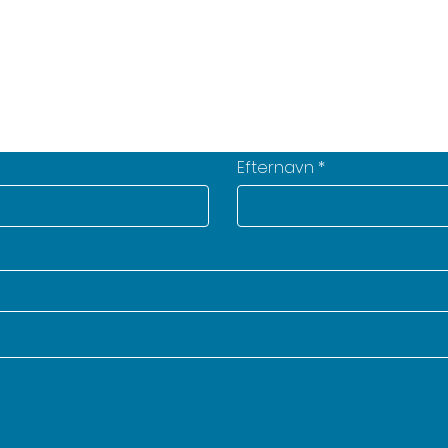
et opkald direkte i vores kalender
Klik her og se ledige tider!
Efternavn