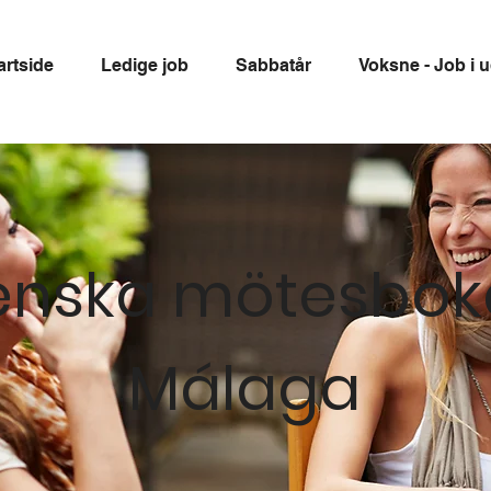
artside
Ledige job
Sabbatår
Voksne - Job i 
enska mötesbok
Málaga