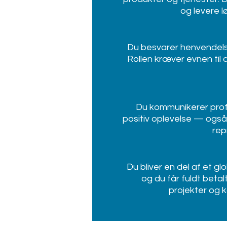
og levere l
Du besvarer henvendelse
Rollen kræver evnen til 
Du kommunikerer profe
positiv oplevelse — også n
rep
Du bliver en del af et g
og du får fuldt betal
projekter og 