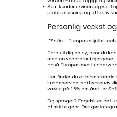
verden – både fagligt og socia
Som kundeservicerådgiver fin
problemløsning og effektiv ku
Personlig vækst og
“Sofia – Europas skjulte tech
Forestil dig en by, hvor du k
med en vandretur i bjergene —
også Europas mest undervurd
Her finder du et blomstrende I
kundeservice, softwareudvikli
vækst på 15% om året, er Sofi
Og sproget? Engelsk er det uo
at skifte gear. Det gør integ