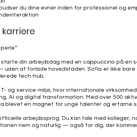
lt.
pudser du dine evner inden for professionel og em
ndeinteraktion
 karriere
-perle”
an starte din arbejdsdag med en cappuccino på en so
 uden at forlade hovedstaden. Sofia er ikke bare 
erede tech-hub.
T- og service-miljø, hvor internationale virksomhede
ng, AI og digital transformation. Med over 500 akt
a blevet en magnet for unge talenter og erfarne sp
fficielle arbejdssprog. Du kan tale med kolleger,
rationen nem og naturlig — også for dig, der komme