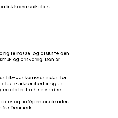
patisk kommunikation,
lrig terrasse, og afslutte den
smuk og prisvenlig. Den er
r tilbyder karrierer inden for
ive tech-virksomheder og en
ecialister fra hele verden.
 naboer og cafépersonale uden
r fra Danmark.