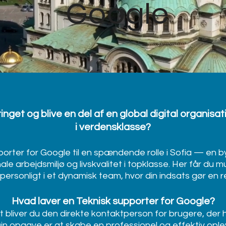
Google
pringet og blive en del af en global digital organisa
i verdensklasse?
porter for Google til en spændende rolle i Sofia — en b
ale arbejdsmiljø og livskvalitet i topklasse. Her får du mu
 personligt i et dynamisk team, hvor din indsats gør en re
Hvad laver en Teknisk supporter for Google?
 bliver du den direkte kontaktperson for brugere, der 
in opgave er at skabe en professionel og effektiv oplev