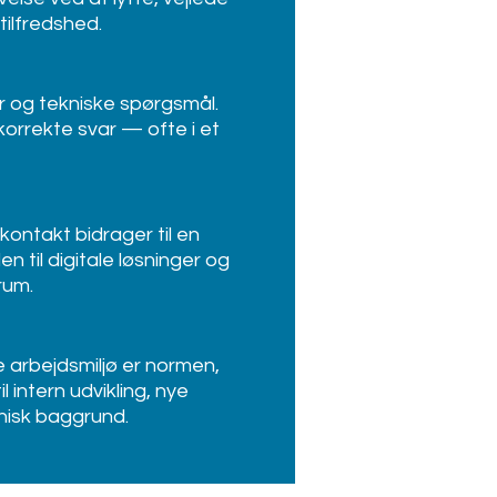
tilfredshed.
r og tekniske spørgsmål.
korrekte svar — ofte i et
ontakt bidrager til en
n til digitale løsninger og
rum.
e arbejdsmiljø er normen,
 intern udvikling, nye
nisk baggrund.