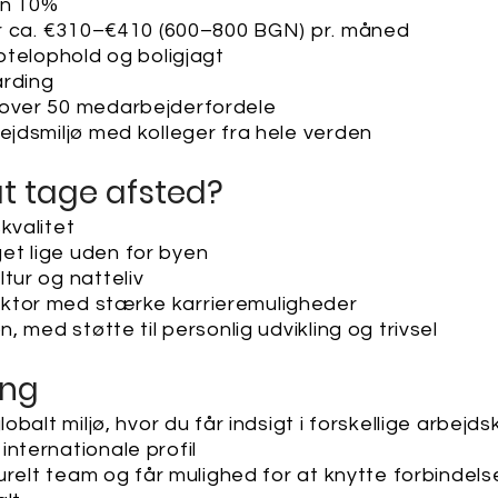
un 10%
ter ca. €310–€410 (600–800 BGN) pr. måned
hotelophold og boligjagt
arding
 over 50 medarbejderfordele
ejdsmiljø med kolleger fra hele verden
at tage afsted?
kvalitet
et lige uden for byen
tur og natteliv
ktor med stærke karrieremuligheder
n, med støtte til personlig udvikling og trivsel
ing
obalt miljø, hvor du får indsigt i forskellige arbejds
nternationale profil
lturelt team og får mulighed for at knytte forbindels