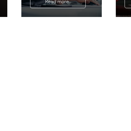
Read more..
 at høre
ge job.
vender retur
ke
.