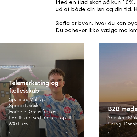
Med en flad skat på kun 10%, l
ud af både din løn og din tid. H
Sofia er byen, hvor du kan byg
Du behøver ikke vælge mellem 
Telemarketing og
fællesskab
Spanien: Málaga
Sprog: Dansk
B2B møde
Fordele: Gratis frokost
Løntilskud ved opstart: op til
Spanien: Mál
600 Euro
Sprog: Dans