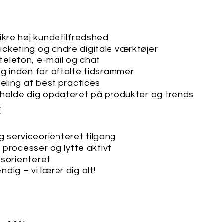
ikre høj kundetilfredshed
cketing og andre digitale værktøjer
elefon, e-mail og chat
g inden for aftalte tidsrammer
eling af best practices
 holde dig opdateret på produkter og trends
:
serviceorienteret tilgang
e processer og lytte aktivt
gsorienteret
ig – vi lærer dig alt!