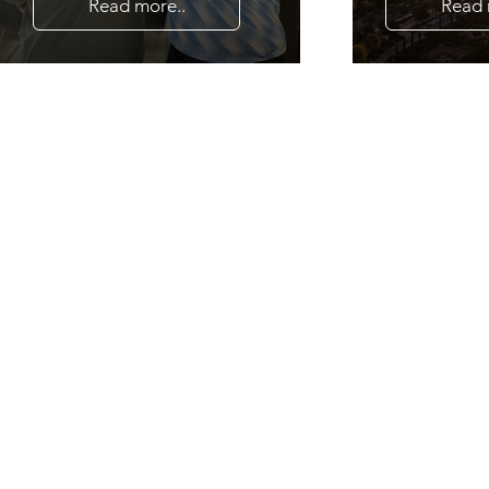
Read more..
Read 
Kontakt
mere o
Du kan udfy
i