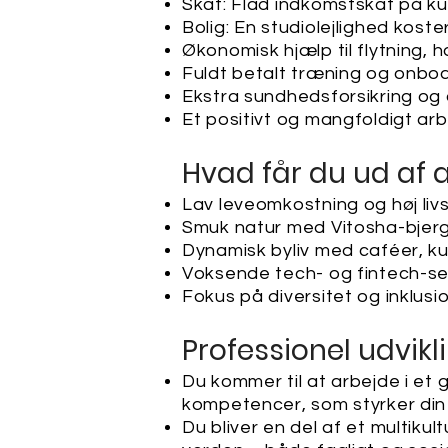
Skat: Flad indkomstskat på k
Bolig: En studiolejlighed kos
Økonomisk hjælp til flytning, 
Fuldt betalt træning og onbo
Ekstra sundhedsforsikring og
Et positivt og mangfoldigt arb
Hvad får du ud af 
Lav leveomkostning og høj livs
Smuk natur med Vitosha-bjerg
Dynamisk byliv med caféer, kul
Voksende tech- og fintech-se
Fokus på diversitet og inklusio
Professionel udvikl
Du kommer til at arbejde i et gl
kompetencer, som styrker din i
Du bliver en del af et multiku