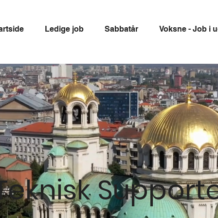
artside
Ledige job
Sabbatår
Voksne - Job i 
Teknisk Support