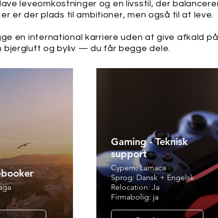
ave leveomkostninger og en livsstil, der balancerer
er er der plads til ambitioner, men også til at leve.
ge en international karriere uden at give afkald på
bjergluft og byliv — du får begge dele.
Gaming - Teknisk
support
Cypern: Larnaca
booker
Sprog: Dansk + Engelsk
aga
Relocation: Ja
k
Firmabolig: ja