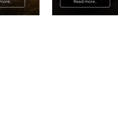
more..
Read more..
 os, hvis du ønsker
m et af vores ledi
lde nedenstående formular og vi 
ndenfor 24 timer, eller du kan boo
et opkald direkte i vores kalender