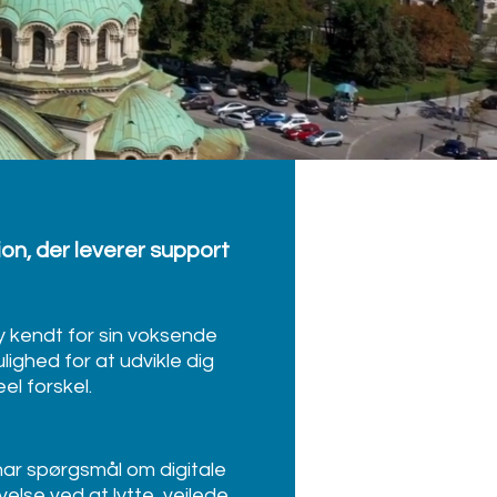
tion, der leverer support
y kendt for sin voksende
lighed for at udvikle dig
el forskel.
har spørgsmål om digitale
else ved at lytte, vejlede