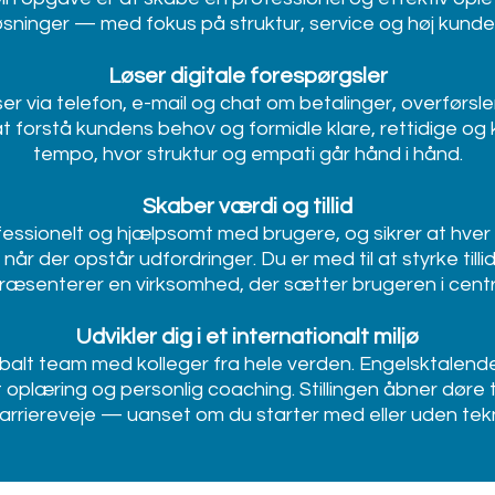
øsninger — med fokus på struktur, service og høj kunde
Løser digitale forespørgsler
r via telefon, e-mail og chat om betalinger, overførsle
at forstå kundens behov og formidle klare, rettidige og 
tempo, hvor struktur og empati går hånd i hånd.
Skaber værdi og tillid
ssionelt og hjælpsomt med brugere, og sikrer at hver k
år der opstår udfordringer. Du er med til at styrke tillide
ræsenterer en virksomhed, der sætter brugeren i cent
Udvikler dig i et internationalt miljø
lobalt team med kolleger fra hele verden. Engelsktalend
t oplæring og personlig coaching. Stillingen åbner døre til
karriereveje — uanset om du starter med eller uden tek