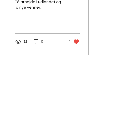
Få arbejde i udlandet og
få nye venner.
32
0
1
Kontakt os, hvis du
ønsker at høre mere
om et af vores ledige
job.
Du kan udfylde
nedenstående formular og vi