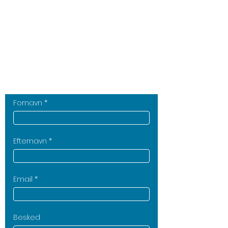
vender retur indenfor 24
timer, eller du kan booke
et opkald direkte i vores
kalender.
Klik her og se ledige tider!
Fornavn
Efternavn
Email
Besked