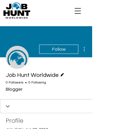
More actions
Follow
Writer
Job Hunt Worldwide
0 Followers
0 Following
Blogger
Profile